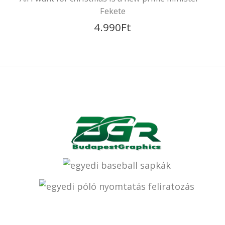
Fortnite BattleRoyal póló
4.990
Ft
Az én fegyverem nagyobb mint a tied ! ;)
4.020
Ft
All i want for christmas is a new prime minister 
Fekete