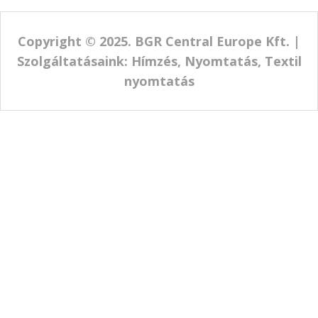
Cégünk rendeléseket csak előre fizetés esetén teljesít.
Szállítási lehetőségek.
A termékek elkészítési ideje :
2-4 munkanap között!
+
plusz
Személyes átvétel az irodánkban : 0Ft
Foxpost - Házhoz Szállítás : 3400Ft
(+1-2 munkanap)
(35000.-Ft feletti vásárlás esetén ingyenes!)
Foxpost csomagpont : 1390Ft
(+1-2 munkanap)
(18000.-Ft feletti vásárlás esetén ingyenes!)
Mpl házhozszállítás: 7000Ft
(+2-5 munkanap)