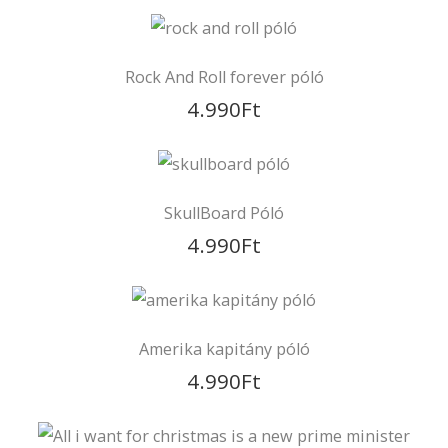
Még ez is jól jöhet
Jurassic Park póló
4.990
Ft
Rock And Roll forever póló
4.990
Ft