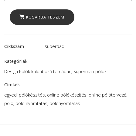
Dad
mennyiség
Biztonságos Fizetési Lehetőség Kártyával a Bario
rendszerén keresztül.
KOSÁRBA TESZEM
Cikkszám
superdad
Kategóriák
Design Pólók különböző témában
,
Superman pólók
Címkék
egyedi pólókészítés
,
online pólókészítés
,
online pólóterve