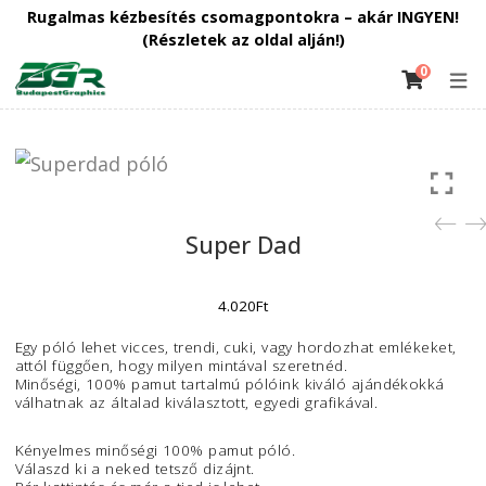
Rugalmas kézbesítés csomagpontokra – akár INGY
(Részletek az oldal alján!)
0
HŰTŐMÁGNESEK
PÓLÓ – PULÓVER
KIEGÉSZÍTŐK
INFORMÁCIÓ
BÖGRÉK
SAPKÁK
Baseball Sapka
Egyedi Póló
Egyedi konyhai
Hűtőmágnesek
Fényképes bögrék
Hogy működik a
Nyomtatás
Nyomtatás
kötények
többféle méretben
szerkesztőnk ?
Pulcsi nyomtatás
Egyedi Tornazsák
Kapcsolat
Super Dad
nyomtatás
Panaszkezelés
Egyedi Pamut
Gépi hímzés
4.020
Ft
Tornazsák nyomtatás
Ellenőrizd rendelésed
Egy póló lehet vicces, trendi, cuki, vagy hordozhat emlékek
Vászontáska / Vászon
attól függően, hogy milyen mintával szeretnéd.
állapotát
Minőségi, 100% pamut tartalmú pólóink kiváló ajándékokk
válhatnak az általad kiválasztott, egyedi grafikával.
bevásárlószatyor
Általános Szerződési