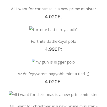
SkullBoard Póló
4.990
Ft
Amerika kapitány póló
4.990
Ft
All i want for christmas is a new prime minister
4.020
Ft