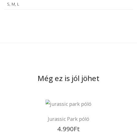
1047. Perényi
Zsigmond utca 10.
Személyes átvétel Újpesten :
!!
Időpontegyeztet
szükséges
!!
Fehér, Piros, Fuchsia, Türkiz
S, M, L