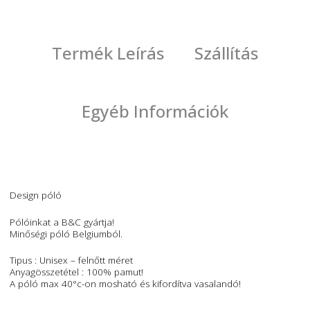
póló
,
póló nyomtatás
,
pólónyomtatás
Termék Leírás
Szállítás
Egyéb Információk