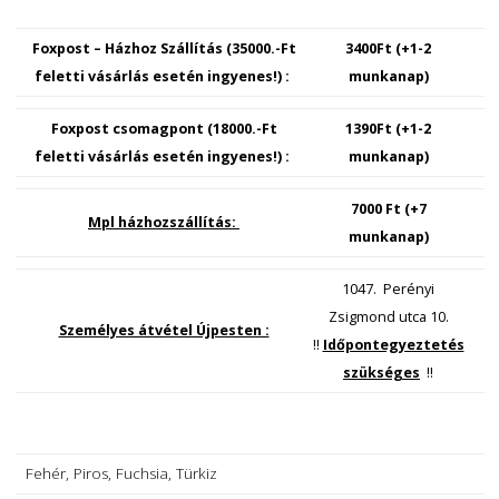
Design póló
Pólóinkat a B&C gyártja!
Minőségi póló Belgiumból.
Tipus : Unisex – felnőtt méret
Anyagösszetétel : 100% pamut!
A póló max 40°c-on mosható és kifordítva vasalandó!
Foxpost – Házhoz Szállítás (35000.-Ft
3400Ft (+1-2
feletti vásárlás esetén ingyenes!) :
munkanap)
Foxpost csomagpont (18000.-Ft
1390Ft (+1-2
feletti vásárlás esetén ingyenes!) :
munkanap)
7000 Ft (+7
Mpl házhozszállítás:
munkanap)