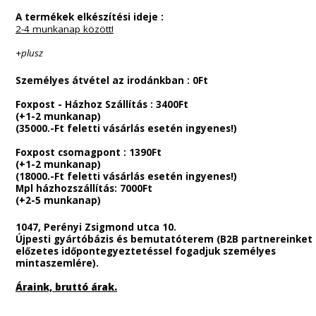
Általános információk
Telefonos
Ügyfélszolgálatunk elérhetősége
:
Hétfő – Csütörtök: 9:00 – 16:00
Péntek : 9:00 – 15:00-ig
Telefonos ügyfélszolgálatunk :
Április 13.tól technikai okok miatt korlátozottan lesz
elérhető!
E-mail-ben elérhetőek leszünk. Megértéseteket
köszönöm.
Fizetési lehetőségek
:
A termékek ellenértékét bankkártyával Barion-on keresztül
valamint banki átutalással rendezheted.
(Gyorsabb átvétel érdekében az automataválasztás 
ügyelj az automaták telítettséget jelző színjelzéseir
Utánvétes rendelési lehetőség nincs.