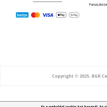
ADA
Szál
Pana