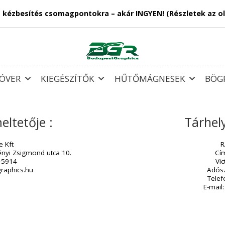
almas kézbesítés csomagpontokra – akár INGYEN! (Részl
 - PULÓVER
KIEGÉSZÍTŐK
HŰTŐMÁGNESE
emeltetője :
 Europe Kft
047. Perényi Zsigmond utca 10.
/30-443-5914
dapestgraphics.hu