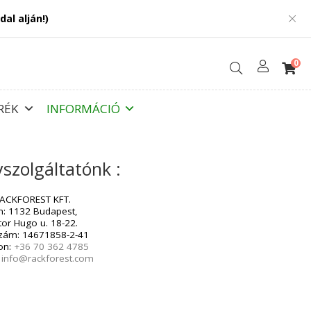
etek az oldal alján!)
K
BÖGRÉK
INFORMÁCIÓ
Tárhelyszolgáltatónk :
RACKFOREST KFT.
Cím: 1132 Budapest,
Victor Hugo u. 18-22.
Adószám: 14671858-2-41
Telefon:
+36 70 362 4785
E-mail:
info@rackforest.com