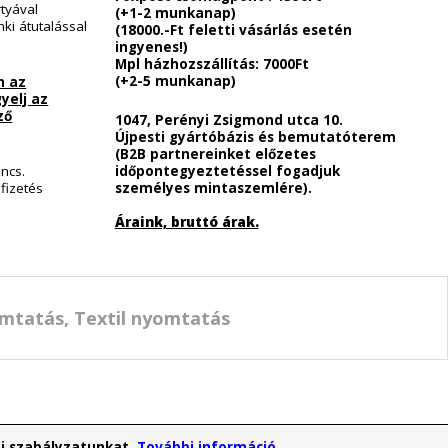
Foxpost - Házhoz Szállítás :
esz elérhető!
(+1-2 munkanap)
hetőek leszünk.
(35000.-Ft feletti vásárlás 
t köszönöm.
ingyenes!)
ségek
:
Foxpost csomagpont : 1390
rtékét bankkártyával
(+1-2 munkanap)
l valamint banki átutalással
(18000.-Ft feletti vásárlás 
ingyenes!)
Mpl házhozszállítás: 7000Ft
(+2-5 munkanap)
tel érdekében az
ás során ügyelj az
ettséget jelző
1047, Perényi Zsigmond utca
Újpesti gyártóbázis és be
(B2B partnereinket előzete
időpontegyeztetéssel foga
i lehetőség nincs.
személyes mintaszemlére).
et csak előre fizetés
Áraink, bruttó árak.