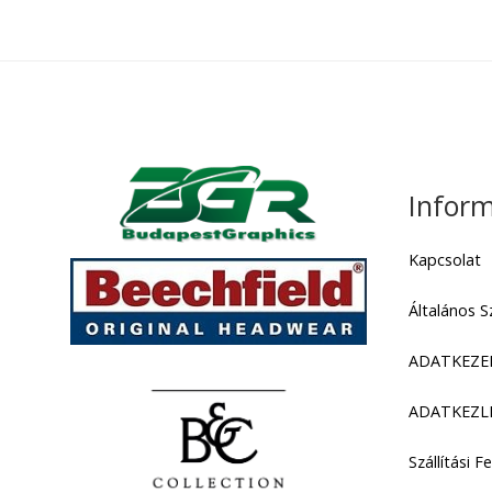
In
Kapc
Álta
ADA