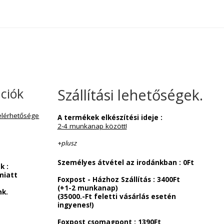
 információk
Szállítási lehe
szolgálatunk elérhetősége
A termékek elkészítési ideje
2-4 munkanap között!
 9:00 – 16:00
:00-ig
+
plusz
Személyes átvétel az irodá
lszolgálatunk :
echnikai okok miatt