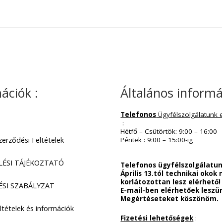
formációk :
Általános
Telefonos
Ügyfél
solat
:
Hétfő – Csütörtök:
lános Szerződési Feltételek
Péntek : 9:00 – 15
TKEZELÉSI TÁJÉKOZTATÓ
Telefonos ügyfé
Április 13.tól t