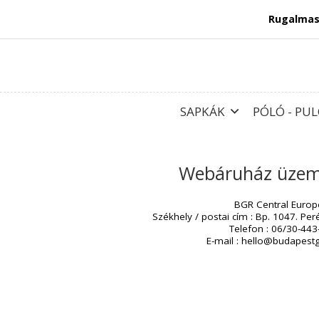
Rug
SAPKÁK
PÓLÓ
Webáruház üz
BGR Central
Székhely / postai cím : Bp. 1
Telefon : 06
E-mail : hello@bu