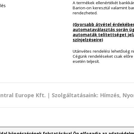
korlátozottan l
TKEZLÉSI SZABÁLYZAT
E-mail-ben elér
Megértéseteke
lítási Feltételek és információk
Fizetési lehető
A termékek ellené
szkezelés
Barion-on keresztü
rendezheted.
(Gyorsabb átvé
automataválaszt
automaták telít
színjelzéseire)
Utánvétes rendelés
Cégünk rendelések
esetén teljesít.