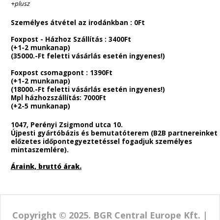
Április 13.tól technikai okok miatt korlátozottan lesz
elérhető!
E-mail-ben elérhetőek leszünk. Megértéseteket
köszönöm.
Fizetési lehetőségek
:
A termékek ellenértékét bankkártyával Barion-on keresztül
valamint banki átutalással rendezheted.
(Gyorsabb átvétel érdekében az automataválasztás 
ügyelj az automaták telítettséget jelző színjelzéseir
Utánvétes rendelési lehetőség nincs.
Cégünk rendeléseket csak előre fizetés esetén teljesít.
Szállítási lehetőségek.
A termékek elkészítési ideje :
2-4 munkanap között!