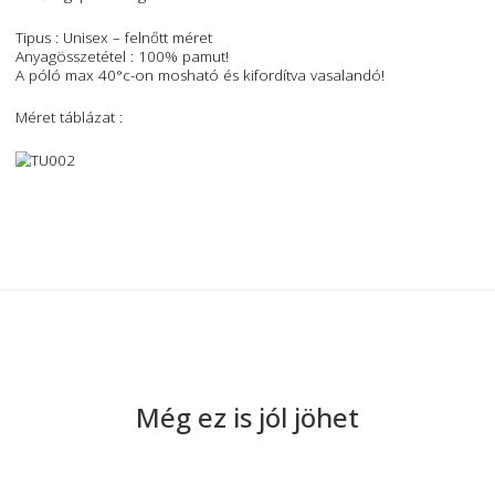
Design póló
Pólóinkat a B&C gyártja!
Minőségi póló Belgiumból.
Tipus : Unisex – felnőtt méret
Anyagösszetétel : 100% pamut!
A póló max 40°c-on mosható és kifordítva vasalandó!
Méret táblázat :