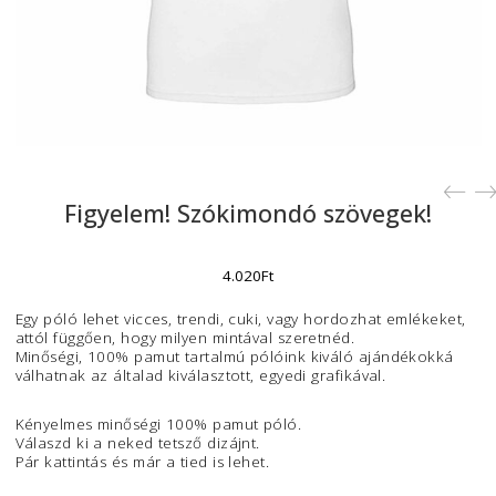
Feltételek
Adatkezelési Szabályzat
Adatkezelési
Tájékoztató
Szállítási Feltételek és
információk
Változás a 2024. évi végi
Figyelem! Szókimondó szövegek!
munkarendünkben
4.020
Ft
Mi az a BARION?
Egy póló lehet vicces, trendi, cuki, vagy hordozhat emlékek
Impresszum
attól függően, hogy milyen mintával szeretnéd.
Minőségi, 100% pamut tartalmú pólóink kiváló ajándékokk
Gyik
válhatnak az általad kiválasztott, egyedi grafikával.