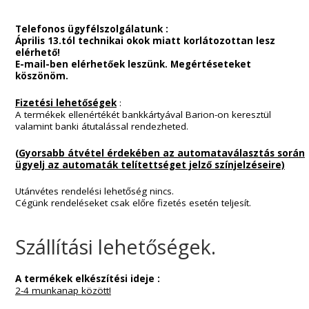
Általános Szerződési Feltételek
ADATKEZELÉSI TÁJÉKOZTATÓ
ADATKEZLÉSI SZABÁLYZAT
Szállítási Feltételek és információk
Panaszkezelés
Általános információk
Telefonos
Ügyfélszolgálatunk elérhetősége
:
Hétfő – Csütörtök: 9:00 – 16:00
Péntek : 9:00 – 15:00-ig
Telefonos ügyfélszolgálatunk :