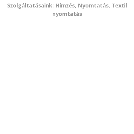
+
plusz
Személyes átvétel az irodánkban : 0Ft
Foxpost - Házhoz Szállítás : 3400Ft
(+1-2 munkanap)
(35000.-Ft feletti vásárlás esetén ingyenes!)
Foxpost csomagpont : 1390Ft
(+1-2 munkanap)
(18000.-Ft feletti vásárlás esetén ingyenes!)
Mpl házhozszállítás: 7000Ft
(+2-5 munkanap)
1047, Perényi Zsigmond utca 10.
Újpesti gyártóbázis és bemutatóterem (B2B partner
előzetes időpontegyeztetéssel fogadjuk személyes
mintaszemlére).
Áraink, bruttó árak.