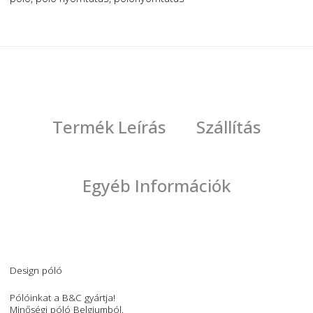
Kategóriák
Uncategorized
Címkék
egyedi pólókészítés
,
online pólókészítés
,
online pólóterve
póló
,
póló nyomtatás
,
pólónyomtatás
Termék Leírás
Szállítás
Egyéb Információk