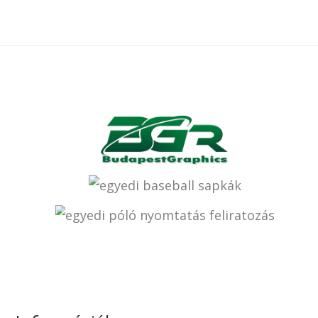
Tigris póló
4.990
Ft