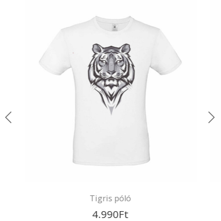
Még ez is jól jöhet