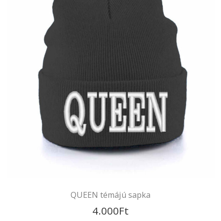
King témájú sapka
4.000
Ft