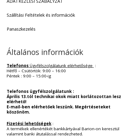
“Csé”-s sapi (counterstrike)
4.000
Ft
VAN MÉG...