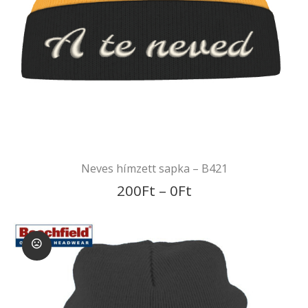
Feltételek
Adatkezelési Szabályzat
Adatkezelési
Tájékoztató
Szállítási Feltételek és
információk
Változás a 2024. évi végi
munkarendünkben
Neves hímzett sapka – B421
Mi az a BARION?
200
Ft
–
0
Ft
Impresszum
Gyik