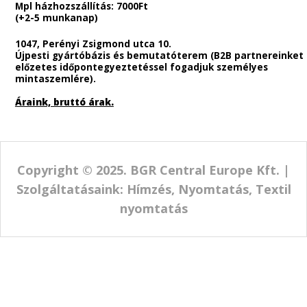
Általános Szerződési Feltételek
ADATKEZELÉSI TÁJÉKOZTATÓ
ADATKEZLÉSI SZABÁLYZAT
Szállítási Feltételek és információk
Panaszkezelés
Általános információk
Telefonos
Ügyfélszolgálatunk elérhetősége
:
Hétfő – Csütörtök: 9:00 – 16:00
Péntek : 9:00 – 15:00-ig
Telefonos ügyfélszolgálatunk :