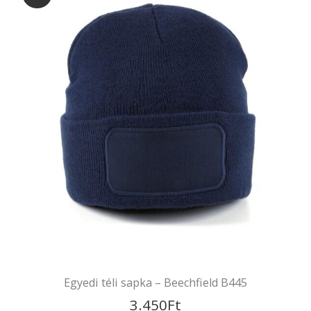
Neves hímzett sapka – B45
3.500
Ft