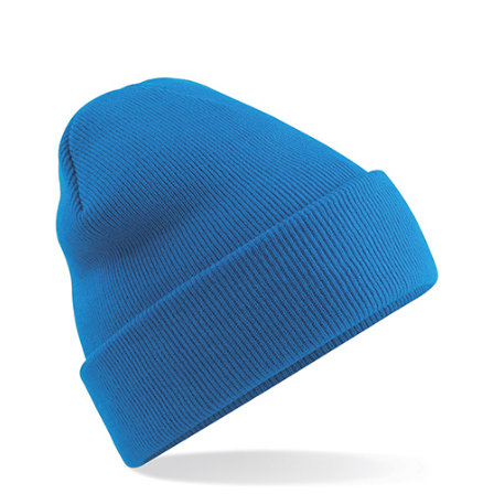
Egyedi téli sapka – Beechfield B445
3.450
Ft