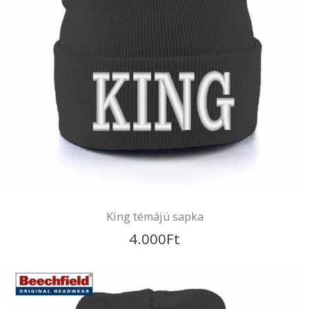
Groot – hímzett sapka
4.000
Ft