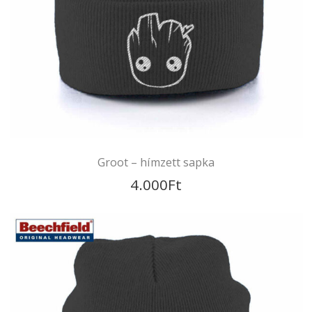
WOOLLY SKI Beanie – RC029X
4.000
Ft