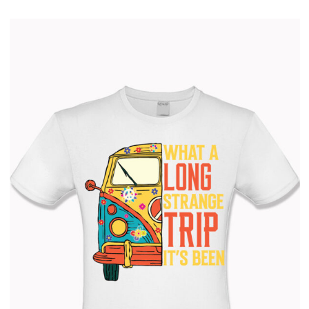
Forrest-Gump póló 2.
4.990
Ft