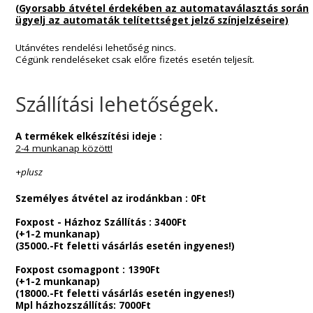
Általános Szerződési Feltételek
ADATKEZELÉSI TÁJÉKOZTATÓ
ADATKEZLÉSI SZABÁLYZAT
Szállítási Feltételek és információk
Panaszkezelés
Általános információk
Telefonos
Ügyfélszolgálatunk elérhetősége
:
Hétfő – Csütörtök: 9:00 – 16:00
Péntek : 9:00 – 15:00-ig