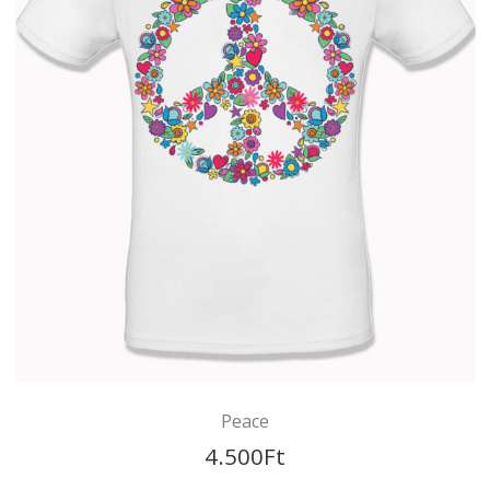
Feltételek
Adatkezelési Szabályzat
Adatkezelési
Tájékoztató
Szállítási Feltételek és
információk
Változás a 2024. évi végi
munkarendünkben
Mi az a BARION?
Impresszum
Gyik