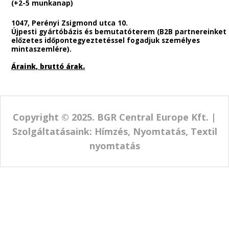
Telefonos ügyfélszolgálatunk :
Április 13.tól technikai okok miatt korlátozottan lesz
elérhető!
E-mail-ben elérhetőek leszünk. Megértéseteket
köszönöm.
Fizetési lehetőségek
:
A termékek ellenértékét bankkártyával Barion-on keresztül
valamint banki átutalással rendezheted.
(Gyorsabb átvétel érdekében az automataválasztás 
ügyelj az automaták telítettséget jelző színjelzéseir
Utánvétes rendelési lehetőség nincs.
Cégünk rendeléseket csak előre fizetés esetén teljesít.
Szállítási lehetőségek.
A termékek elkészítési ideje :
2-4 munkanap között!