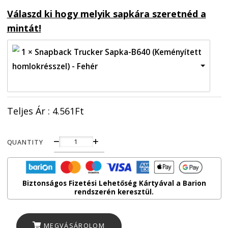
Feltételek
nyomtatás árát.
Adatkezelési Szabályzat
Válaszd ki hogy melyik sapkára szeretnéd 
Adatkezelési
mintát!
Tájékoztató
1 × Snapback Trucker Sapka-B640 (Keményített
Szállítási Feltételek és
homlokrésszel) - Fehér
információk
3.671
Ft
Változás a 2024. évi végi
Teljes Ár :
4.561
Ft
munkarendünkben
Mi az a BARION?
Zsiráf
QUANTITY
Impresszum
-
Gyik
Baseballsapkára