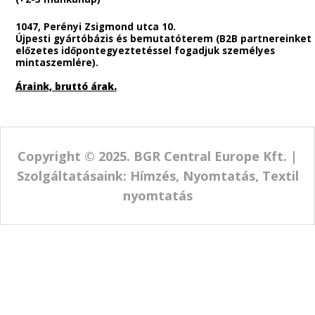
Utánvétes rendelési lehetőség nincs.
Cégünk rendeléseket csak előre fizetés esetén teljesít.
Szállítási lehetőségek.
A termékek elkészítési ideje :
2-4 munkanap között!
+
plusz
Személyes átvétel az irodánkban : 0Ft
Foxpost - Házhoz Szállítás : 3400Ft
(+1-2 munkanap)
(35000.-Ft feletti vásárlás esetén ingyenes!)
Foxpost csomagpont : 1390Ft
(+1-2 munkanap)
(18000.-Ft feletti vásárlás esetén ingyenes!)
Mpl házhozszállítás: 7000Ft
(+2-5 munkanap)