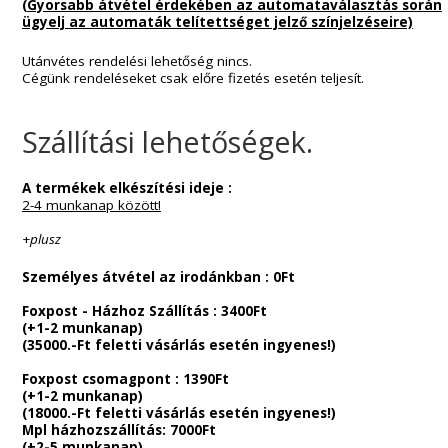
Általános információk
Telefonos
Ügyfélszolgálatunk elérhetősége
:
Hétfő – Csütörtök: 9:00 – 16:00
Péntek : 9:00 – 15:00-ig
Telefonos ügyfélszolgálatunk :
Április 13.tól technikai okok miatt korlátozottan lesz
elérhető!
E-mail-ben elérhetőek leszünk. Megértéseteket
köszönöm.
Fizetési lehetőségek
:
A termékek ellenértékét bankkártyával Barion-on keresztül
valamint banki átutalással rendezheted.
(Gyorsabb átvétel érdekében az automataválasztás 
ügyelj az automaták telítettséget jelző színjelzéseir