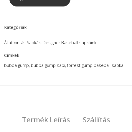
Biztonságos Fizetési Lehetőség Kártyával a Bario
nyomtatva
rendszerén keresztül.
mennyiség
MEGVÁSÁROLOM
Kategóriák
Állatmintás Sapkák
,
Designer Baseball sapkáink
Címkék
bubba gump
,
bubba gump sapi
,
forrest gump baseball sa