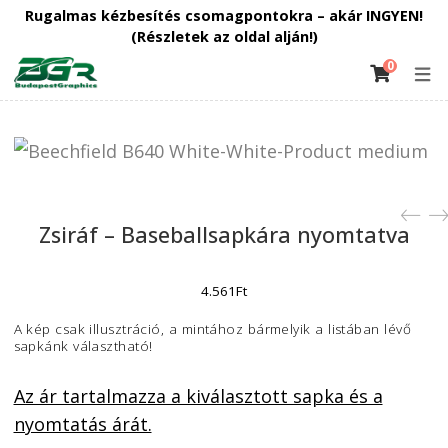
Rugalmas kézbesítés csomagpontokra – akár INGY
(Részletek az oldal alján!)
0
HŰTŐMÁGNESEK
PÓLÓ – PULÓVER
KIEGÉSZÍTŐK
INFORMÁCIÓ
BÖGRÉK
SAPKÁK
Baseball Sapka
Egyedi Póló
Egyedi konyhai
Hűtőmágnesek
Fényképes bögrék
Hogy működik a
Nyomtatás
Nyomtatás
kötények
többféle méretben
szerkesztőnk ?
Pulcsi nyomtatás
Egyedi Tornazsák
Kapcsolat
nyomtatás
Panaszkezelés
Zsiráf – Baseballsapkára nyomtatv
Egyedi Pamut
Gépi hímzés
4.561
Ft
Tornazsák nyomtatás
Ellenőrizd rendelésed
A kép csak illusztráció, a mintához bármelyik a listában lé
Vászontáska / Vászon
állapotát
sapkánk választható!
bevásárlószatyor
Általános Szerződési
Az ár tartalmazza a kiválasztott sapka és a