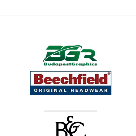
Fortnite – Baseballsapkára nyomtatva
Kattints ide és válassz sapkát a
mintához!