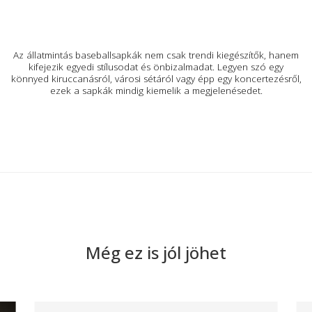
Termék Leírás
Szállítás
Az állatmintás baseballsapkák nem csak trendi kiegészítők, 
kifejezik egyedi stílusodat és önbizalmadat. Legyen szó eg
könnyed kiruccanásról, városi sétáról vagy épp egy koncertezé
ezek a sapkák mindig kiemelik a megjelenésedet.