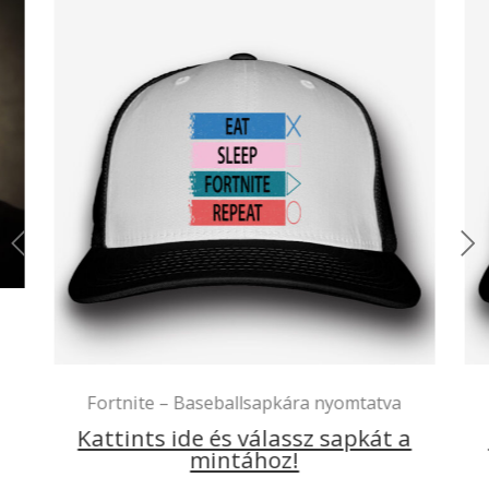
Még ez is jól jöhet